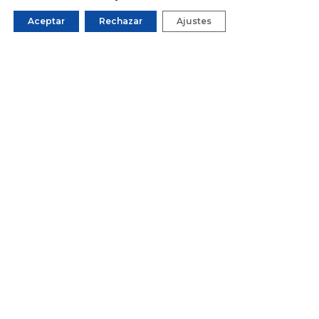
Aceptar
Rechazar
Ajustes
RECURSOS PROPIOS
Descubre cómo avanzamos día a día
ACTUALIDAD