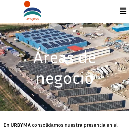
Ir
Me
al
contenido
Áreas de
negocio
En
URBYMA
consolidamos nuestra presencia en el