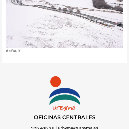
default
OFICINAS CENTRALE
S
976 496 711 | urbyma@urbyma.es